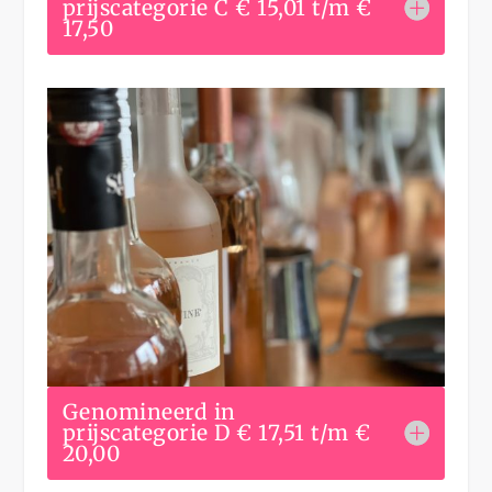
prijscategorie C € 15,01 t/m €
17,50
Genomineerd in
prijscategorie D € 17,51 t/m €
20,00