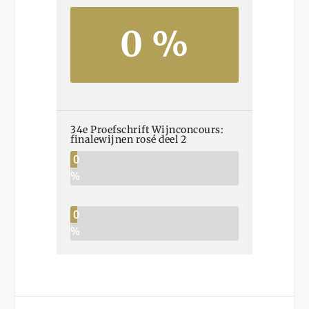
0 %
34e Proefschrift Wijnconcours:
finalewijnen rosé deel 2
0
%
0
%