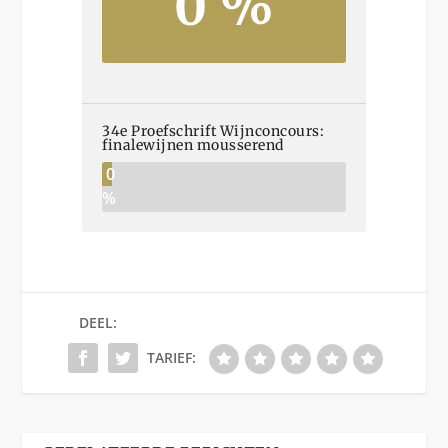
0 %
34e Proefschrift Wijnconcours:
finalewijnen mousserend
0
%
DEEL:
TARIEF: