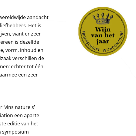
wereldwijde aandacht
liefhebbers. Het is
jven, want er zeer
dereen is dezelfde
ie, vorm, inhoud en
zaak verschillen de
nen’ echter tot één
daarmee een zeer
 ‘vins naturels’
iation een aparte
te editie van het
en symposium