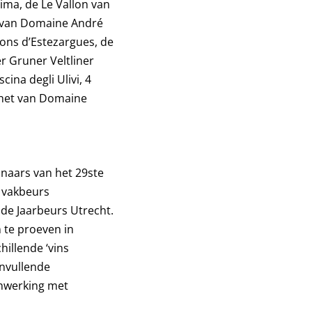
ima, de Le Vallon van
s van Domaine André
rons d’Estezargues, de
r Gruner Veltliner
ina degli Ulivi, 4
chet van Domaine
aars van het 29ste
 vakbeurs
 de Jaarbeurs Utrecht.
n te proeven in
illende ‘vins
anvullende
nwerking met