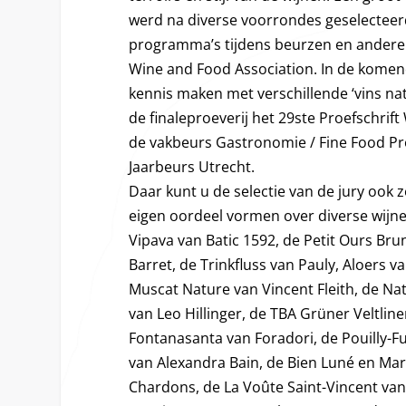
werd na diverse voorrondes geselecteerd
programma’s tijdens beurzen en andere
Wine and Food Association. In de komend
kennis maken met verschillende ‘vins natu
de finaleproeverij het 29ste Proefschrift
de vakbeurs Gastronomie / Fine Food Pro
Jaarbeurs Utrecht.
Daar kunt u de selectie van de jury ook 
eigen oordeel vormen over diverse wij
Vipava van Batic 1592, de Petit Ours Br
Barret, de Trinkfluss van Pauly, Aloers 
Muscat Nature van Vincent Fleith, de Na
van Leo Hillinger, de TBA Grüner Veltlin
Fontanasanta van Foradori, de Pouilly-F
van Alexandra Bain, de Bien Luné en Mar
Chardons, de La Voûte Saint-Vincent van