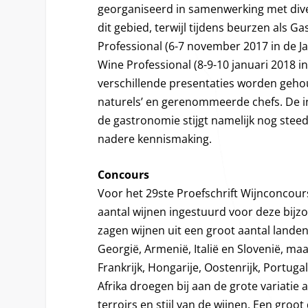
georganiseerd in samenwerking met dive
dit gebied, terwijl tijdens beurzen als G
Professional (6-7 november 2017 in de J
Wine Professional (8-9-10 januari 2018 
verschillende presentaties worden geho
naturels’ en gerenommeerde chefs. De in
de gastronomie stijgt namelijk nog stee
nadere kennismaking.
Concours
Voor het 29ste Proefschrift Wijnconcou
aantal wijnen ingestuurd voor deze bijz
zagen wijnen uit een groot aantal landen
Georgië, Armenië, Italië en Slovenië, ma
Frankrijk, Hongarije, Oostenrijk, Portuga
Afrika droegen bij aan de grote variatie
terroirs en stijl van de wijnen. Een groot