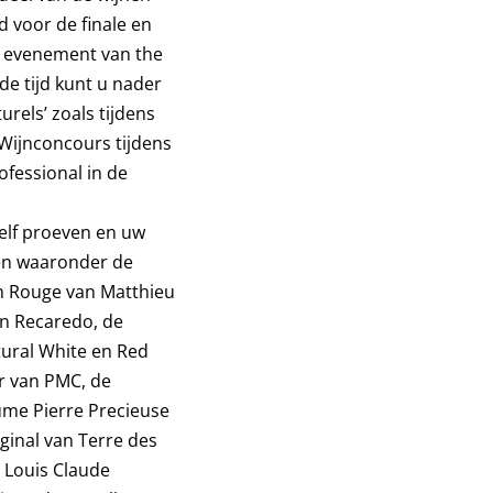
 voor de finale en
 evenement van the
e tijd kunt u nader
rels’ zoals tijdens
 Wijnconcours tijdens
fessional in de
zelf proeven en uw
nen waaronder de
un Rouge van Matthieu
van Recaredo, de
tural White en Red
er van PMC, de
ume Pierre Precieuse
ginal van Terre des
 Louis Claude