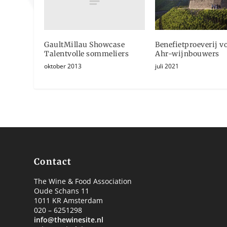
GaultMillau Showcase
Benefietproeverij v
Talentvolle sommeliers
Ahr-wijnbouwers
oktober 2013
juli 2021
Contact
The Wine & Food Association
Oude Schans 11
1011 KR Amsterdam
020 – 6251298
info@thewinesite.nl