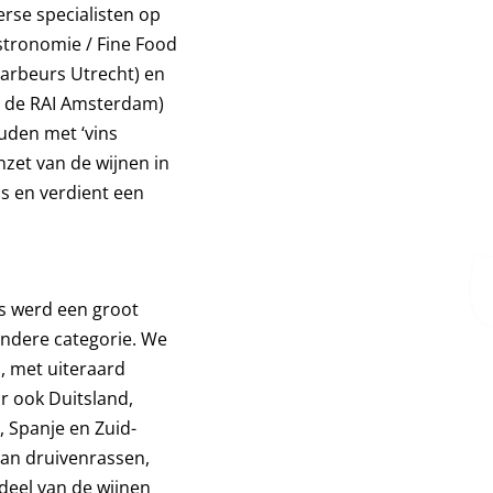
rse specialisten op
astronomie / Fine Food
aarbeurs Utrecht) en
in de RAI Amsterdam)
uden met ‘vins
zet van de wijnen in
ds en verdient een
rs werd een groot
ondere categorie. We
, met uiteraard
ar ook Duitsland,
l, Spanje en Zuid-
 aan druivenrassen,
 deel van de wijnen