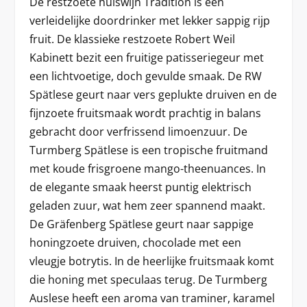
De restzoete huiswijn Tradition is een
verleidelijke doordrinker met lekker sappig rijp
fruit. De klassieke restzoete Robert Weil
Kabinett bezit een fruitige patisseriegeur met
een lichtvoetige, doch gevulde smaak. De RW
Spätlese geurt naar vers geplukte druiven en de
fijnzoete fruitsmaak wordt prachtig in balans
gebracht door verfrissend limoenzuur. De
Turmberg Spätlese is een tropische fruitmand
met koude frisgroene mango-theenuances. In
de elegante smaak heerst puntig elektrisch
geladen zuur, wat hem zeer spannend maakt.
De Gräfenberg Spätlese geurt naar sappige
honingzoete druiven, chocolade met een
vleugje botrytis. In de heerlijke fruitsmaak komt
die honing met speculaas terug. De Turmberg
Auslese heeft een aroma van traminer, karamel